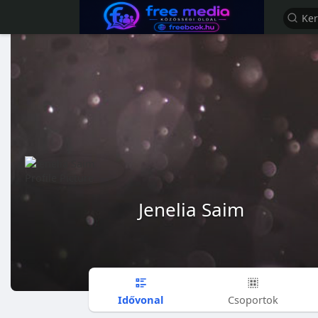
Jenelia Saim
Idővonal
Csoportok