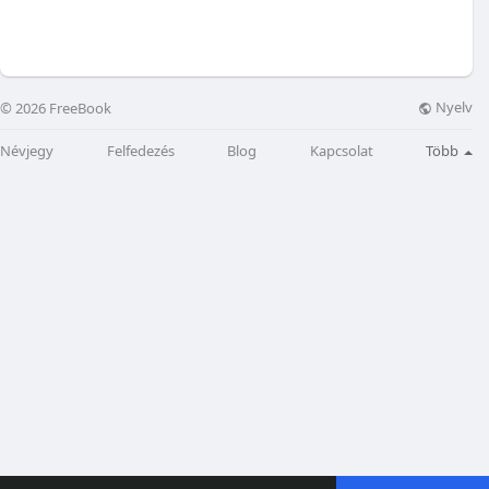
Nyelv
© 2026 FreeBook
Névjegy
Felfedezés
Blog
Kapcsolat
Több