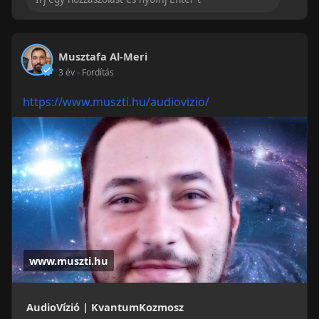
Musztafa Al-Meri
3 év
- Fordítás
https://www.muszti.hu/audiovizio/
www.muszti.hu
AudioVízió | KvantumKozmosz