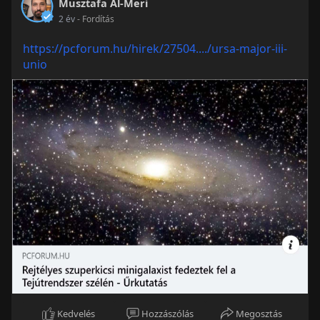
Musztafa Al-Meri
2 év
- Fordítás
https://pcforum.hu/hirek/27504..../ursa-major-iii-
unio
Kedvelés
Hozzászólás
Megosztás