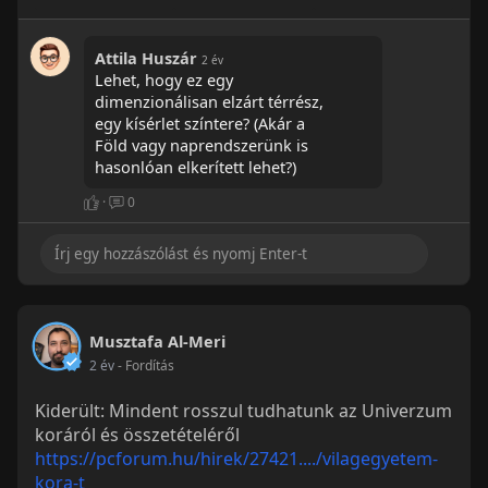
Attila Huszár
2 év
Lehet, hogy ez egy
dimenzionálisan elzárt térrész,
egy kísérlet színtere? (Akár a
Föld vagy naprendszerünk is
hasonlóan elkerített lehet?)
·
0
Musztafa Al-Meri
2 év
- Fordítás
Kiderült: Mindent rosszul tudhatunk az Univerzum
koráról és összetételéről
https://pcforum.hu/hirek/27421..../vilagegyetem-
kora-t