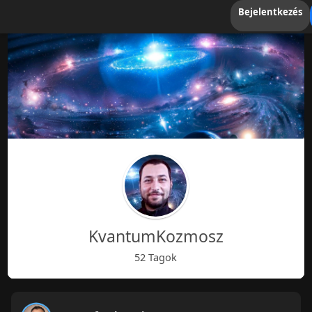
Bejelentkezés
KvantumKozmosz
52 Tagok