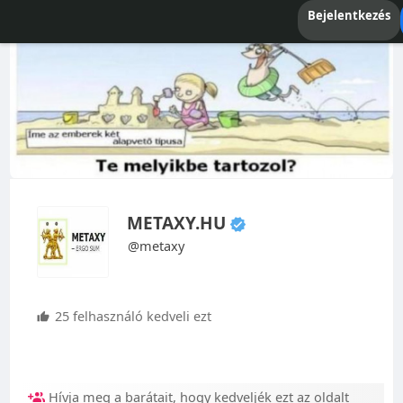
Bejelentkezés
METAXY.HU
@metaxy
25 felhasználó kedveli ezt
Hívja meg a barátait, hogy kedveljék ezt az oldalt