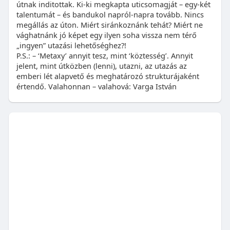
útnak inditottak. Ki-ki megkapta uticsomagját – egy-két
talentumát – és bandukol napról-napra tovább. Nincs
megállás az úton. Miért siránkoznánk tehát? Miért ne
vághatnánk jó képet egy ilyen soha vissza nem térő
„ingyen” utazási lehetőséghez?!
P.S.: – ‘Metaxy’ annyit tesz, mint ‘köztesség’. Annyit
jelent, mint útközben (lenni), utazni, az utazás az
emberi lét alapvető és meghatározó strukturájaként
értendő. Valahonnan – valahová: Varga István