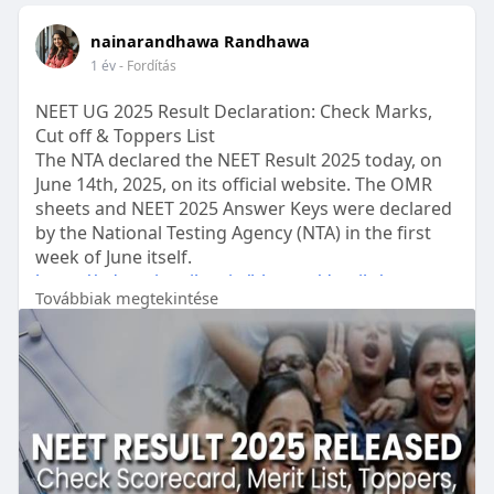
nainarandhawa Randhawa
1 év
- Fordítás
NEET UG 2025 Result Declaration: Check Marks,
Cut off & Toppers List
The NTA declared the NEET Result 2025 today, on
June 14th, 2025, on its official website. The OMR
sheets and NEET 2025 Answer Keys were declared
by the National Testing Agency (NTA) in the first
week of June itself.
https://educationvibes.in/blog....s/details/neet-ug-
Továbbiak megtekintése
20