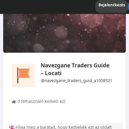
Bejelentkezés
Navezgane Traders Guide
– Locati
@navezgane_traders_guid_a1058521
0 felhasználó kedveli ezt
Hívja meg a barátait, hogy kedveljék ezt az oldalt