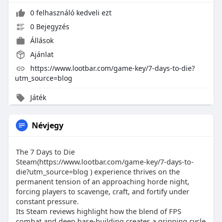
0 felhasználó kedveli ezt
0 Bejegyzés
Állások
Ajánlat
https://www.lootbar.com/game-key/7-days-to-die?
utm_source=blog
Játék
Névjegy
The 7 Days to Die
Steam(https://www.lootbar.com/game-key/7-days-to-
die?utm_source=blog ) experience thrives on the
permanent tension of an approaching horde night,
forcing players to scavenge, craft, and fortify under
constant pressure.
Its Steam reviews highlight how the blend of FPS
combat and deep base-building creates a gripping cycle