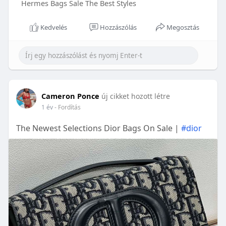
Hermes Bags Sale The Best Styles
Kedvelés
Hozzászólás
Megosztás
Cameron Ponce
új cikket hozott létre
1 év
- Fordítás
The Newest Selections Dior Bags On Sale |
#dior