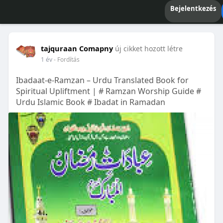
Bejelentkezés
tajquraan Comapny
új cikket hozott létre
1 év
- Fordítás
Ibadaat-e-Ramzan – Urdu Translated Book for
Spiritual Upliftment | # Ramzan Worship Guide #
Urdu Islamic Book # Ibadat in Ramadan