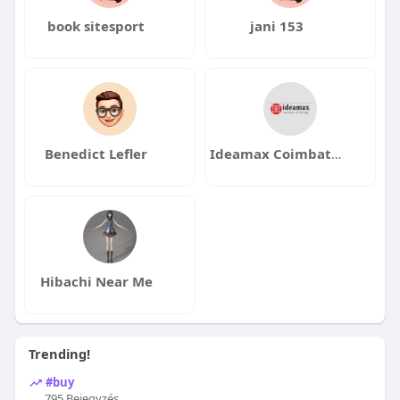
book sitesport
jani 153
Benedict Lefler
Ideamax Coimbatore
Hibachi Near Me
Trending!
#buy
795 Bejegyzés