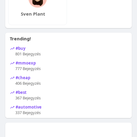
Sven Plant
Trending!
#buy
801 Bejegyzés
#mmoexp
777 Bejegyzés
#cheap
406 Bejegyzés
#best
367 Bejegyzés
#automotive
337 Bejegyzés