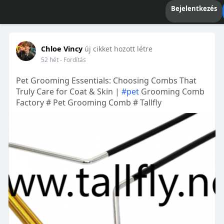
Bejelentkezés
Chloe Vincy
új cikket hozott létre
52 hét
- Fordítás
Pet Grooming Essentials: Choosing Combs That
Truly Care for Coat & Skin |
#pet
Grooming Comb
Factory # Pet Grooming Comb # Tallfly