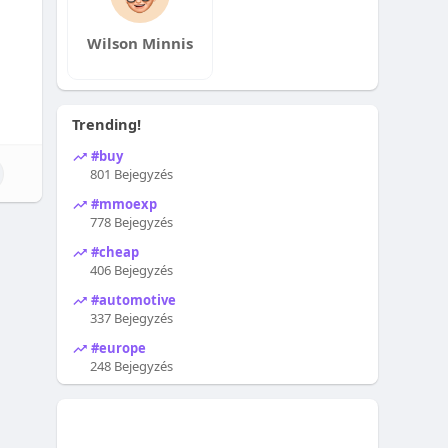
Wilson Minnis
Trending!
#buy
801 Bejegyzés
#mmoexp
778 Bejegyzés
#cheap
406 Bejegyzés
#automotive
337 Bejegyzés
#europe
248 Bejegyzés