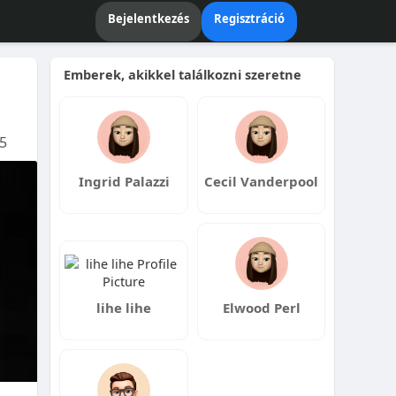
Bejelentkezés
Regisztráció
Emberek, akikkel találkozni szeretne
25
Ingrid Palazzi
Cecil Vanderpool
lihe lihe
Elwood Perl