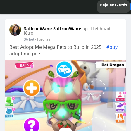
Bejelentkezés
SaffronWane SaffronWane
új cikket hozott
létre
36 hét
- Fordítás
Best Adopt Me Mega Pets to Build in 2025 |
#buy
adopt me pets