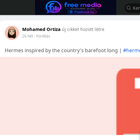
Mohamed Ortiza
új cikket hozott létre
26 hét
- Fordítás
Hermes inspired by the country's barefoot long |
#herm