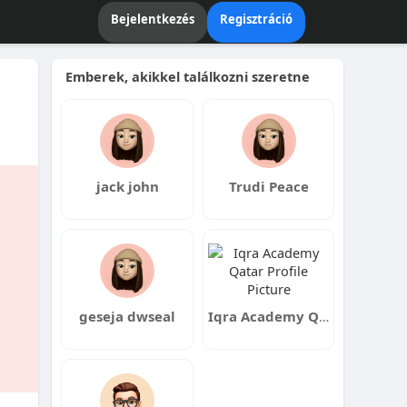
Bejelentkezés
Regisztráció
Emberek, akikkel találkozni szeretne
jack john
Trudi Peace
geseja dwseal
Iqra Academy Qatar