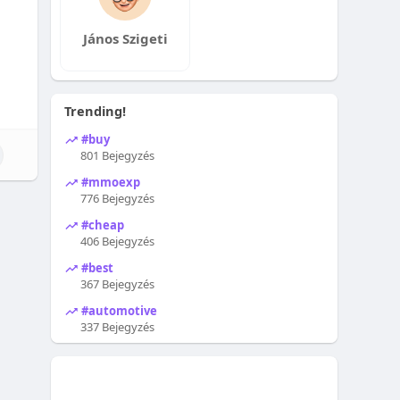
János Szigeti
Trending!
#buy
801 Bejegyzés
#mmoexp
776 Bejegyzés
#cheap
406 Bejegyzés
#best
367 Bejegyzés
#automotive
337 Bejegyzés