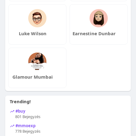
Luke Wilson
Earnestine Dunbar
Glamour Mumbai
Trending!
#buy
801 Bejegyzés
#mmoexp
778 Bejegyzés