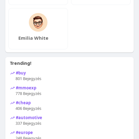
Emilia White
Trending!
#buy
801 Bejegyzés
#mmoexp
778 Bejegyzés
#cheap
406 Bejegyzés
#automotive
337 Bejegyzés
#europe
248 Bejegyzés