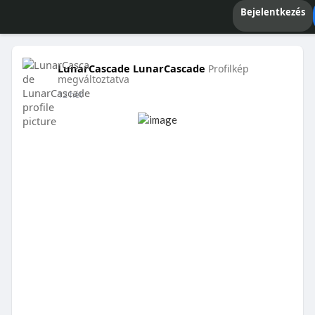
Bejelentkezés
LunarCascade LunarCascade
Profilkép
megváltoztatva
12 hét