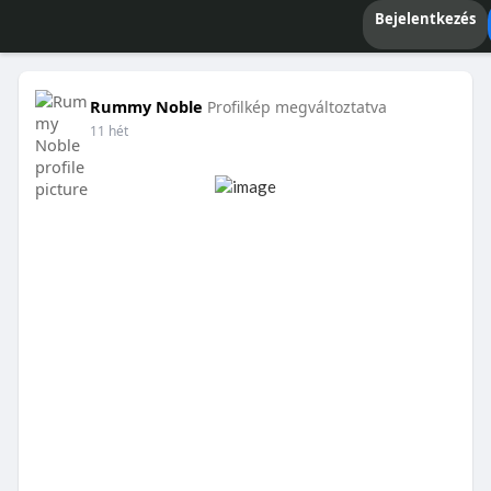
Bejelentkezés
Rummy Noble
Profilkép megváltoztatva
11 hét