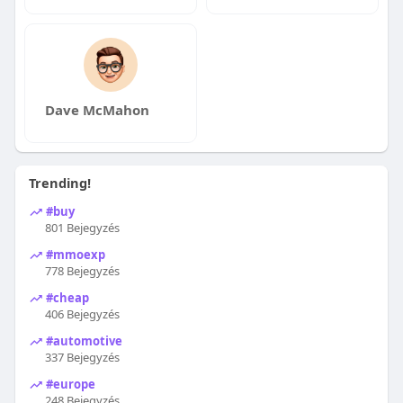
Dave McMahon
Trending!
#buy
801 Bejegyzés
#mmoexp
778 Bejegyzés
#cheap
406 Bejegyzés
#automotive
337 Bejegyzés
#europe
248 Bejegyzés