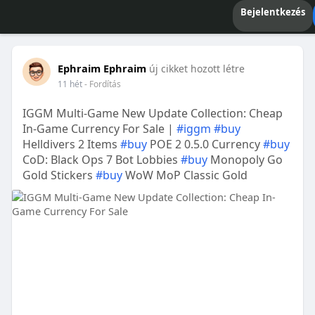
Bejelentkezés
Ephraim Ephraim
új cikket hozott létre
11 hét
- Fordítás
IGGM Multi-Game New Update Collection: Cheap
In-Game Currency For Sale |
#iggm
#buy
Helldivers 2 Items
#buy
POE 2 0.5.0 Currency
#buy
CoD: Black Ops 7 Bot Lobbies
#buy
Monopoly Go
Gold Stickers
#buy
WoW MoP Classic Gold