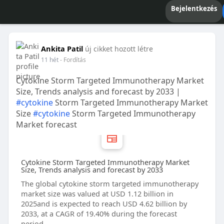
Bejelentkezés
Ankita Patil
új cikket hozott létre
11 hét
- Fordítás
Cytokine Storm Targeted Immunotherapy Market
Size, Trends analysis and forecast by 2033 |
#cytokine
Storm Targeted Immunotherapy Market
Size
#cytokine
Storm Targeted Immunotherapy
Market forecast
Cytokine Storm Targeted Immunotherapy Market
Size, Trends analysis and forecast by 2033
The global cytokine storm targeted immunotherapy
market size was valued at USD 1.12 billion in
2025and is expected to reach USD 4.62 billion by
2033, at a CAGR of 19.40% during the forecast
period.