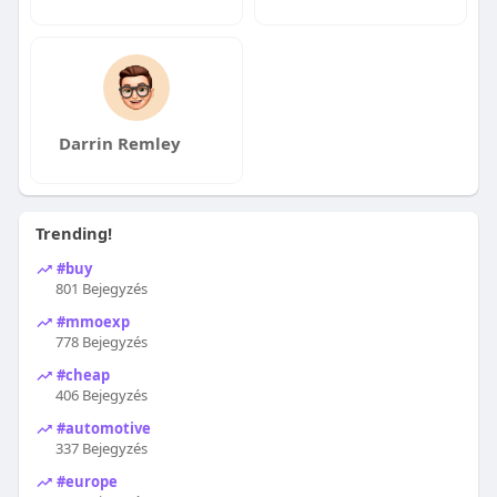
Darrin Remley
Trending!
#buy
801 Bejegyzés
#mmoexp
778 Bejegyzés
#cheap
406 Bejegyzés
#automotive
337 Bejegyzés
#europe