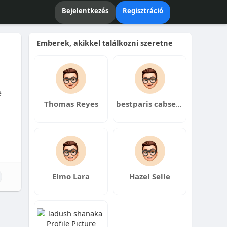
Bejelentkezés
Regisztráció
Emberek, akikkel találkozni szeretne
e
Thomas Reyes
bestparis cabservice
Elmo Lara
Hazel Selle