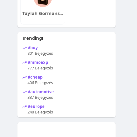
Taylah Gormanston
Trending!
#buy
801 Bejegyzés
#mmoexp
777 Bejegyzés
#cheap
406 Bejegyzés
#automotive
337 Bejegyzés
#europe
248 Bejegyzés