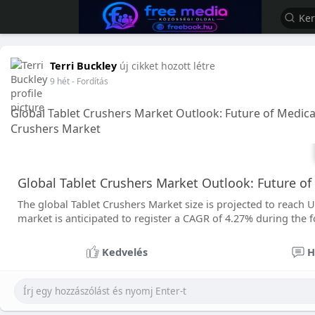
Terri Buckley
új cikket hozott létre
9 hét
- Fordítás
Global Tablet Crushers Market Outlook: Future of Medic
Crushers Market
Global Tablet Crushers Market Outlook: Future o
The global Tablet Crushers Market size is projected to reach 
market is anticipated to register a CAGR of 4.27% during the 
Kedvelés
H