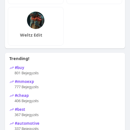
Weltz Edit
Trending!
#buy
801 Bejegyzés
#mmoexp
777 Bejegyzés
#cheap
406 Bejegyzés
#best
367 Bejegyzés
#automotive
337 Bejegyzés