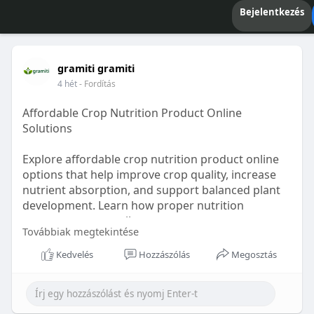
Bejelentkezés
gramiti gramiti
4 hét
- Fordítás
Affordable Crop Nutrition Product Online
Solutions
Explore affordable crop nutrition product online
options that help improve crop quality, increase
nutrient absorption, and support balanced plant
development. Learn how proper nutrition
management contributes to stronger crops,
Továbbiak megtekintése
improved resistance to environmental stress, and
sustainable farming practices for long-term
Kedvelés
Hozzászólás
Megosztás
agricultural productivity and profitability.
Visit Now :
https://gramiti.com/collections/crop-
nutrition