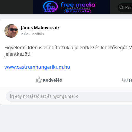
János Makovics dr
2 év
- Fordítás
Figyelem!! Idén is elindítottuk a jelentkezés lehetőségét
jelentkezőt!!
www.castrumhungarikum.hu
Kedvelés
H