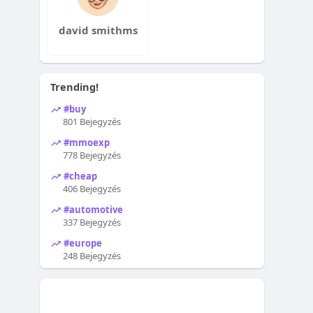
david smithms
Trending!
#buy
801 Bejegyzés
#mmoexp
778 Bejegyzés
#cheap
406 Bejegyzés
#automotive
337 Bejegyzés
#europe
248 Bejegyzés