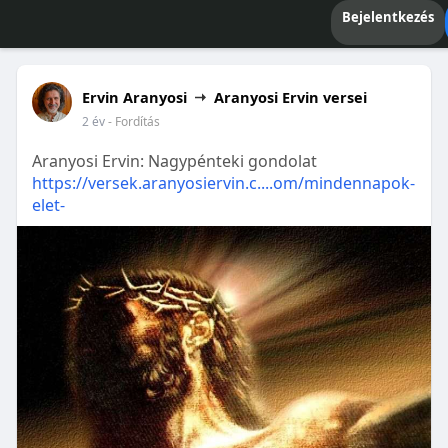
Bejelentkezés
Ervin Aranyosi
Aranyosi Ervin versei
2 év
- Fordítás
Aranyosi Ervin: Nagypénteki gondolat
https://versek.aranyosiervin.c....om/mindennapok-
elet-