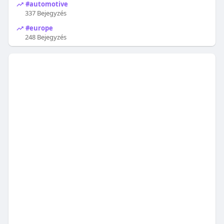
#automotive
337 Bejegyzés
#europe
248 Bejegyzés