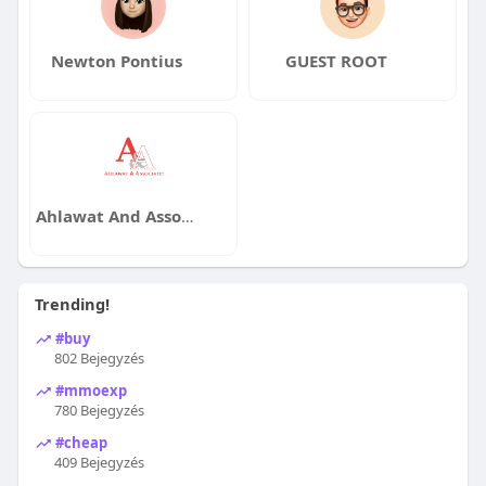
Newton Pontius
GUEST ROOT
Ahlawat And Associates
Trending!
#buy
802 Bejegyzés
#mmoexp
780 Bejegyzés
#cheap
409 Bejegyzés