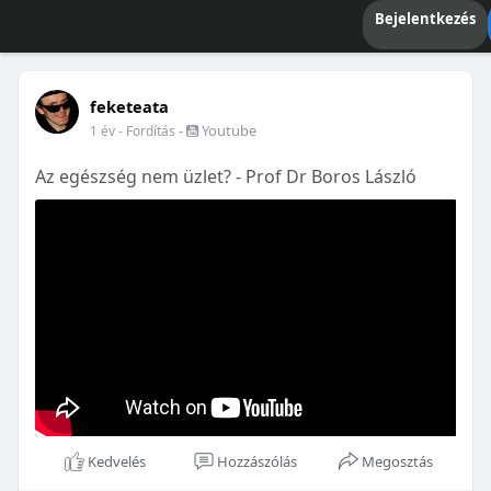
Bejelentkezés
feketeata
-
Youtube
1 év
- Fordítás
Az egészség nem üzlet? - Prof Dr Boros László
Kedvelés
Hozzászólás
Megosztás