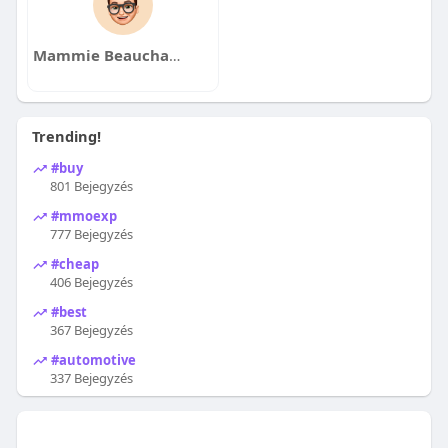
Mammie Beauchamp
Trending!
#buy
801 Bejegyzés
#mmoexp
777 Bejegyzés
#cheap
406 Bejegyzés
#best
367 Bejegyzés
#automotive
337 Bejegyzés