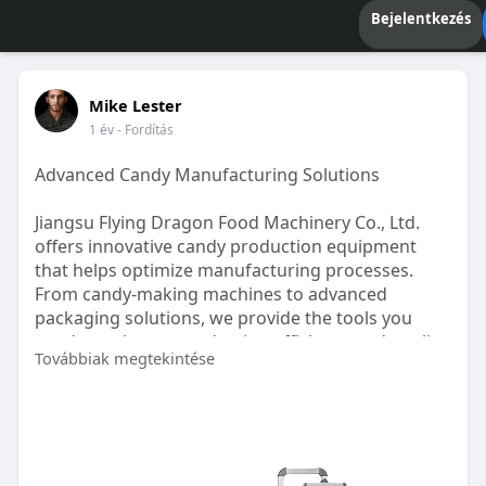
Bejelentkezés
Mike Lester
1 év
- Fordítás
Advanced Candy Manufacturing Solutions
Jiangsu Flying Dragon Food Machinery Co., Ltd.
offers innovative candy production equipment
that helps optimize manufacturing processes.
From candy-making machines to advanced
packaging solutions, we provide the tools you
need to enhance production efficiency and quality.
Továbbiak megtekintése
Explore our custom machinery solutions designed
to meet your unique production needs.
Visit us at Flyloong-candymachine.com to learn
more about how we can support your business!