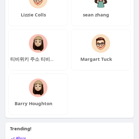
Lizzie Colls
sean zhang
티비위키 주소 티비위키 주소
Margart Tuck
Barry Houghton
Trending!
#buy