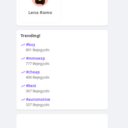
Lena Romo
Trending!
#buy
801 Bejegyzés
#mmoexp
777 Bejegyzés
#cheap
406 Bejegyzés
#best
367 Bejegyzés
#automotive
337 Bejegyzés