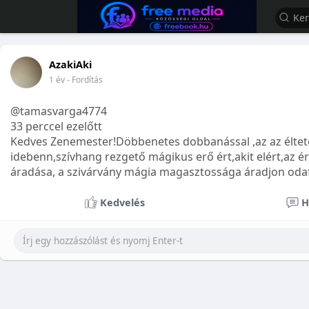
AzakiAki
1 év
- Fordítás
@tamasvarga4774
33 perccel ezelőtt
Kedves Zenemester!Döbbenetes dobbanással ,az az éltet
idebenn,szívhang rezgető mágikus erő ért,akit elért,az ér
áradása, a szivárvány mágia magasztossága áradjon odafel
Kedvelés
H