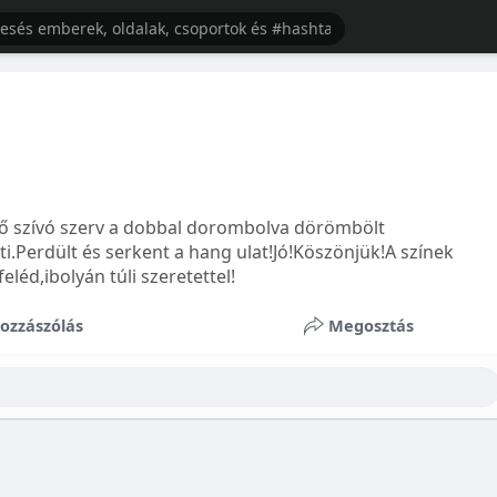
ő szívó szerv a dobbal dorombolva dörömbölt
ti.Perdült és serkent a hang ulat!Jó!Köszönjük!A színek
éd,ibolyán túli szeretettel!
ozzászólás
Megosztás