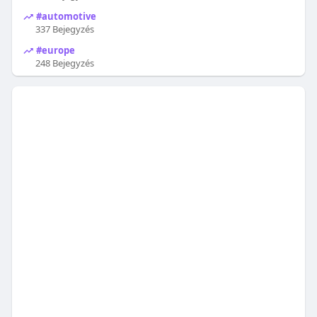
#automotive
337 Bejegyzés
#europe
248 Bejegyzés