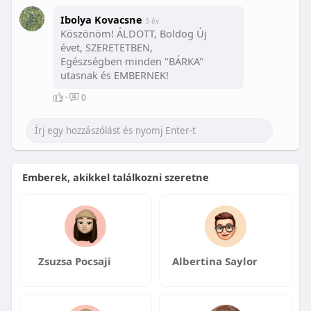
Ibolya Kovacsne
3 év
Köszönöm! ÁLDOTT, Boldog Új
évet, SZERETETBEN,
Egészségben minden "BÁRKA"
utasnak és EMBERNEK!
·
0
Emberek, akikkel találkozni szeretne
Zsuzsa Pocsaji
Albertina Saylor