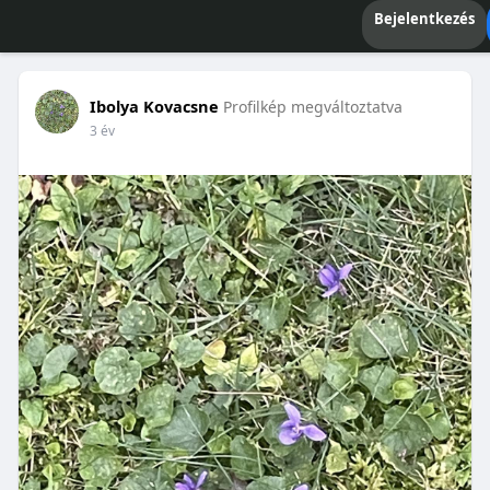
Bejelentkezés
Ibolya Kovacsne
Profilkép megváltoztatva
3 év