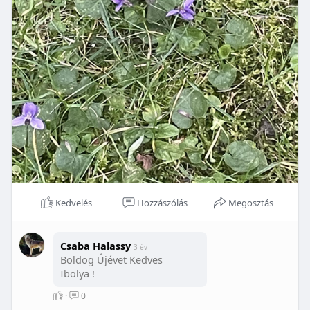
Kedvelés
Hozzászólás
Megosztás
Csaba Halassy
3 év
Boldog Újévet Kedves
Ibolya !
·
0