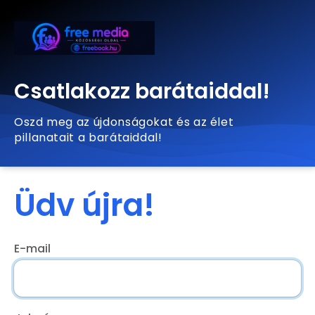
Csatlakozz barátaiddal!
Oszd meg az újdonságokat és az élet
pillanatait a barátaiddal!
Üdv újra!
E-mail