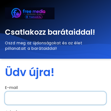
Csatlakozz barátaiddal!
Oszd meg az újdonságokat és az élet
pillanatait a barátaiddal!
Üdv újra!
E-mail