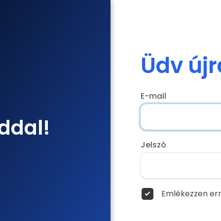
Üdv újr
E-mail
ddal!
Jelszó
Emlékezzen err