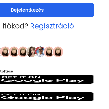
Bejelentkezés
 fiókod?
Regisztráció
töltése