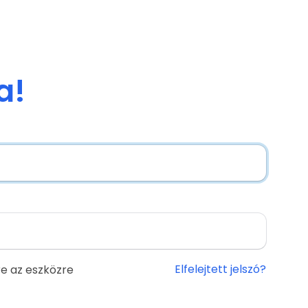
a!
Elfelejtett jelszó?
e az eszközre