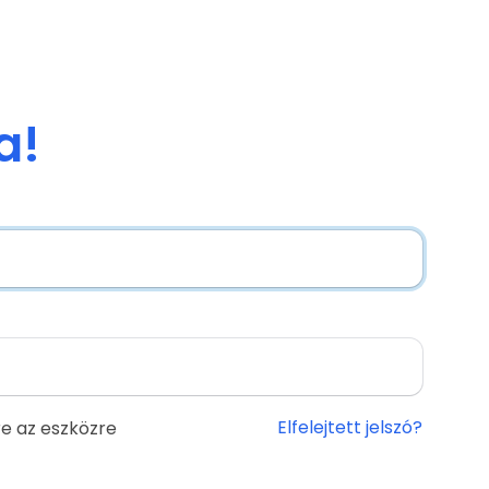
a!
Elfelejtett jelszó?
e az eszközre