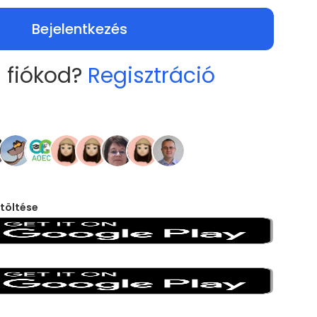
Bejelentkezés
 fiókod?
Regisztráció
töltése