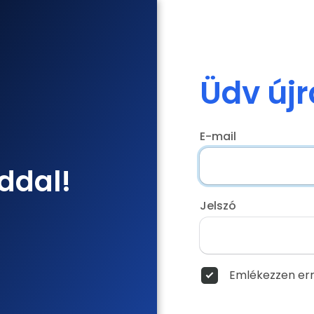
Üdv újr
E-mail
ddal!
Jelszó
Emlékezzen err