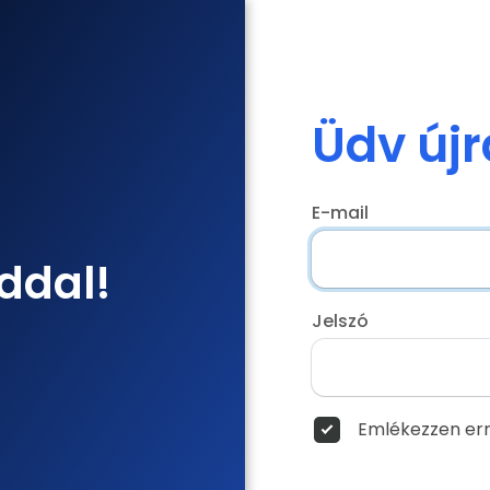
Üdv újr
E-mail
ddal!
Jelszó
Emlékezzen err