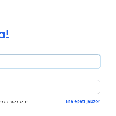
a!
Elfelejtett jelszó?
e az eszközre