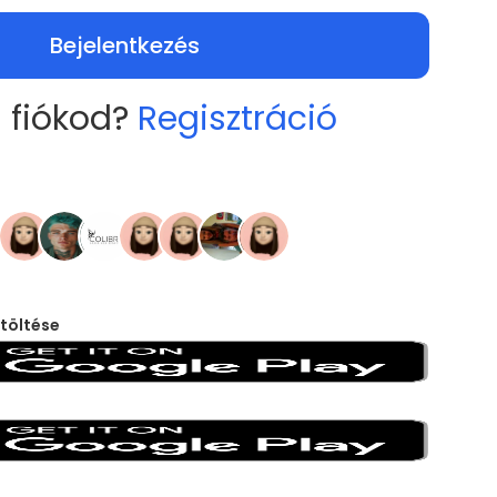
Bejelentkezés
 fiókod?
Regisztráció
töltése