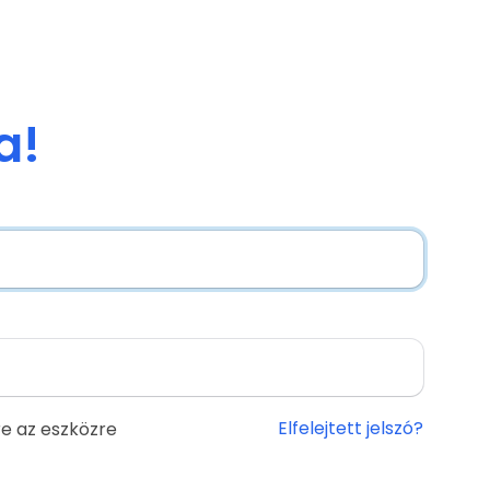
a!
Elfelejtett jelszó?
e az eszközre