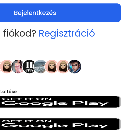
Bejelentkezés
 fiókod?
Regisztráció
töltése