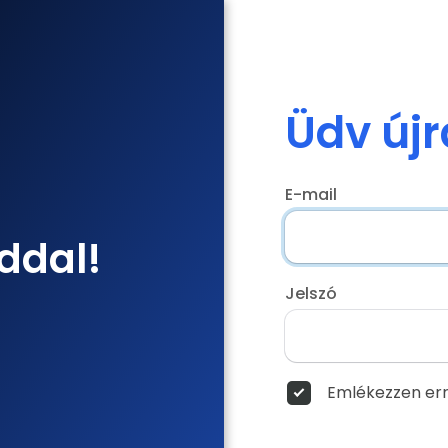
Üdv újr
E-mail
ddal!
Jelszó
Emlékezzen err