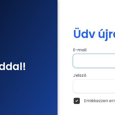
Üdv újr
E-mail
ddal!
Jelszó
Emlékezzen err