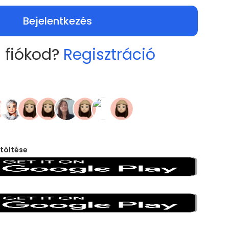
Bejelentkezés
 fiókod?
Regisztráció
töltése