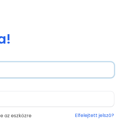
a!
Elfelejtett jelszó?
e az eszközre