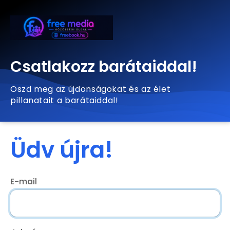
Csatlakozz barátaiddal!
Oszd meg az újdonságokat és az élet
pillanatait a barátaiddal!
Üdv újra!
E-mail