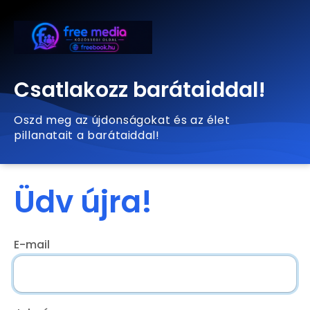
Csatlakozz barátaiddal!
Oszd meg az újdonságokat és az élet
pillanatait a barátaiddal!
Üdv újra!
E-mail