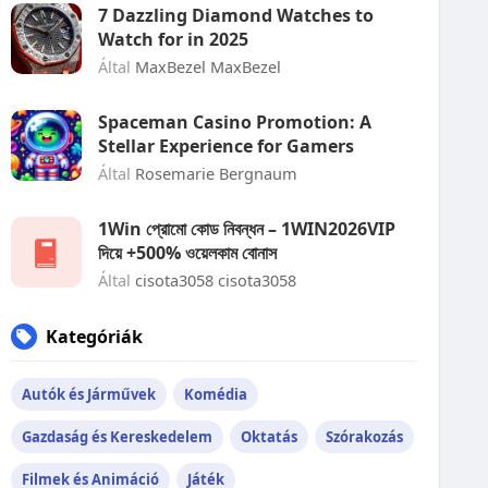
7 Dazzling Diamond Watches to
Watch for in 2025
Által
MaxBezel MaxBezel
Spaceman Casino Promotion: A
Stellar Experience for Gamers
Által
Rosemarie Bergnaum
1Win প্রোমো কোড নিবন্ধন – 1WIN2026VIP
দিয়ে +500% ওয়েলকাম বোনাস
Által
cisota3058 cisota3058
Kategóriák
Autók és Járművek
Komédia
Gazdaság és Kereskedelem
Oktatás
Szórakozás
Filmek és Animáció
Játék