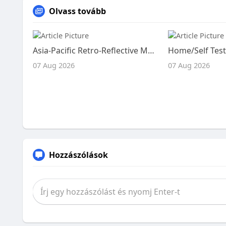
Olvass tovább
Asia-Pacific Retro-Reflective Materials Market Size, Share and Trends Analysis Report – Industry Overview and Forecast t
07 Aug 2026
07 Aug 2026
Hozzászólások