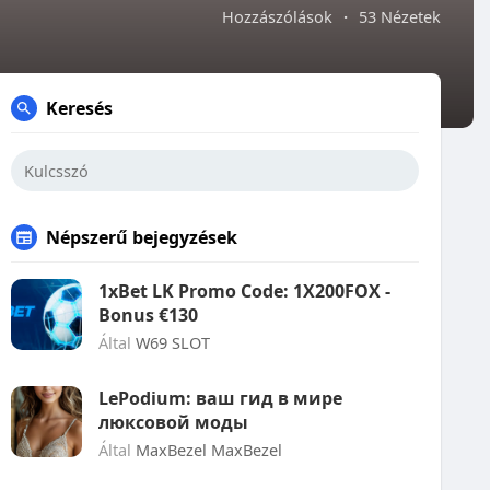
Hozzászólások
·
53 Nézetek
Keresés
Népszerű bejegyzések
1xBet LK Promo Code: 1X200FOX -
Bonus €130
Által
W69 SLOT
LePodium: ваш гид в мире
люксовой моды
Által
MaxBezel MaxBezel