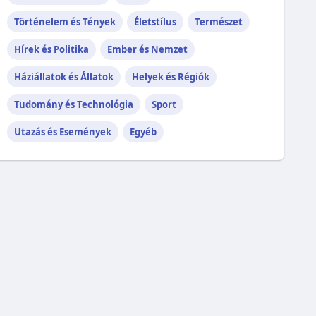
Történelem és Tények
Életstílus
Természet
Hírek és Politika
Ember és Nemzet
Háziállatok és Állatok
Helyek és Régiók
Tudomány és Technológia
Sport
Utazás és Események
Egyéb