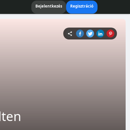
Bejelentkezés
Regisztráció
lten