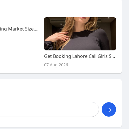
Home/Self Testing Market Size, Share, and Trends Analysis Report – Industry Overview and Forecast to 2033
Get Booking Lahore Call Girls Service
07 Aug 2026