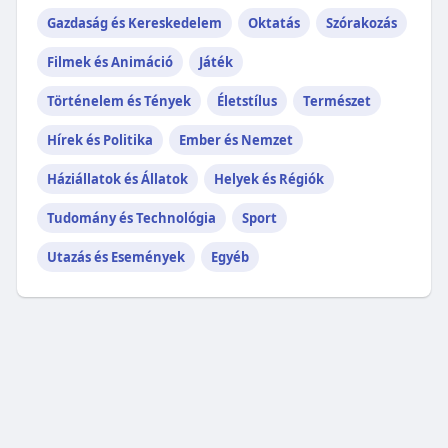
Gazdaság és Kereskedelem
Oktatás
Szórakozás
Filmek és Animáció
Játék
Történelem és Tények
Életstílus
Természet
Hírek és Politika
Ember és Nemzet
Háziállatok és Állatok
Helyek és Régiók
Tudomány és Technológia
Sport
Utazás és Események
Egyéb