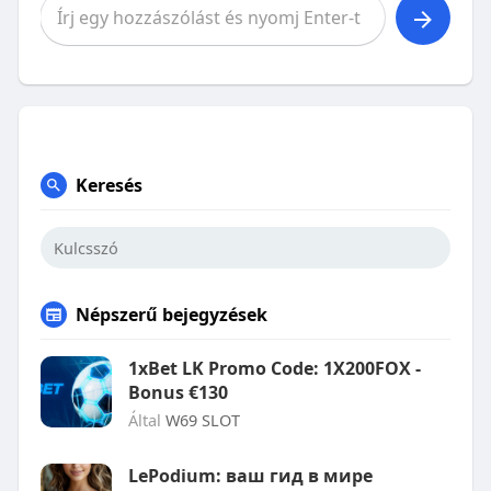
Keresés
Népszerű bejegyzések
1xBet LK Promo Code: 1X200FOX -
Bonus €130
Által
W69 SLOT
LePodium: ваш гид в мире