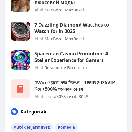
люксовой моды
Által
MaxBezel MaxBezel
7 Dazzling Diamond Watches to
Watch for in 2025
Által
MaxBezel MaxBezel
Spaceman Casino Promotion: A
Stellar Experience for Gamers
Által
Rosemarie Bergnaum
1Win প্রোমো কোড নিবন্ধন – 1WIN2026VIP
দিয়ে +500% ওয়েলকাম বোনাস
Által
cisota3058 cisota3058
Kategóriák
Autók és Járművek
Komédia