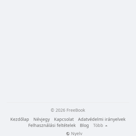
© 2026 FreeBook
Kezdőlap
Névjegy
Kapcsolat
Adatvédelmi irányelvek
Felhasználási feltételek
Blog
Több
Nyelv