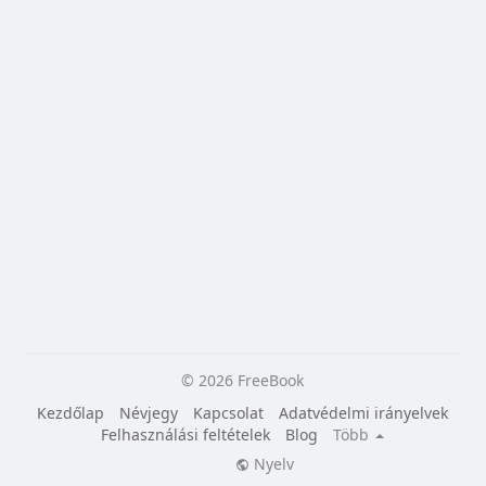
© 2026 FreeBook
Kezdőlap
Névjegy
Kapcsolat
Adatvédelmi irányelvek
Felhasználási feltételek
Blog
Több
Nyelv