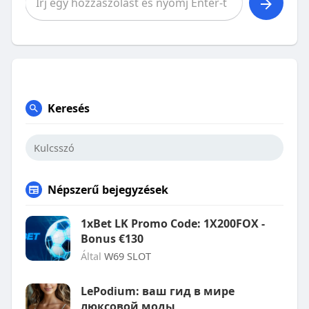
Keresés
Népszerű bejegyzések
1xBet LK Promo Code: 1X200FOX -
Bonus €130
Által
W69 SLOT
LePodium: ваш гид в мире
люксовой моды