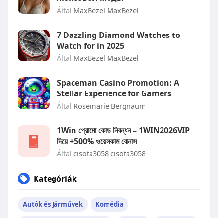
Által
MaxBezel MaxBezel
7 Dazzling Diamond Watches to
Watch for in 2025
Által
MaxBezel MaxBezel
Spaceman Casino Promotion: A
Stellar Experience for Gamers
Által
Rosemarie Bergnaum
1Win প্রোমো কোড নিবন্ধন – 1WIN2026VIP
দিয়ে +500% ওয়েলকাম বোনাস
Által
cisota3058 cisota3058
Kategóriák
Autók és Járművek
Komédia