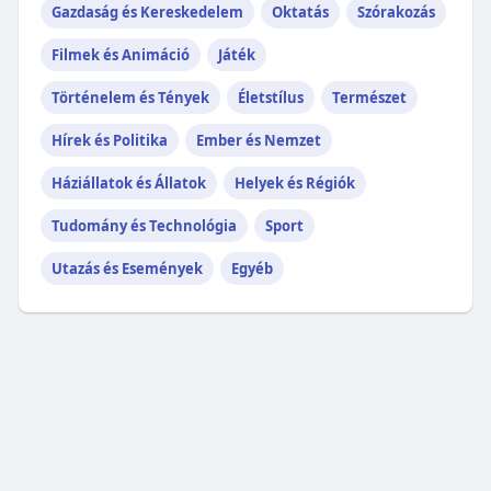
Gazdaság és Kereskedelem
Oktatás
Szórakozás
Filmek és Animáció
Játék
Történelem és Tények
Életstílus
Természet
Hírek és Politika
Ember és Nemzet
Háziállatok és Állatok
Helyek és Régiók
Tudomány és Technológia
Sport
Utazás és Események
Egyéb