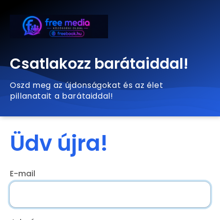
Csatlakozz barátaiddal!
Oszd meg az újdonságokat és az élet
pillanatait a barátaiddal!
Üdv újra!
E-mail