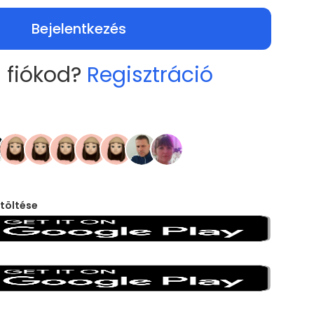
Bejelentkezés
 fiókod?
Regisztráció
töltése