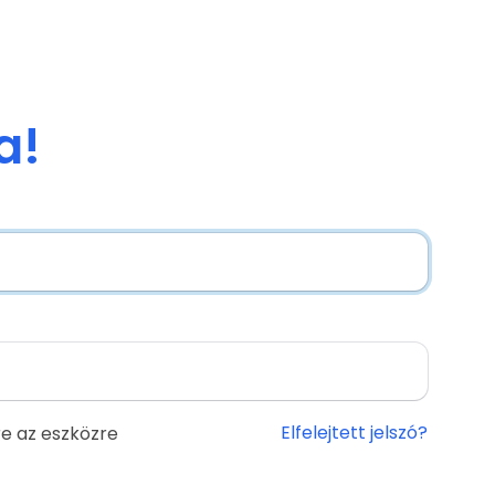
a!
Elfelejtett jelszó?
e az eszközre