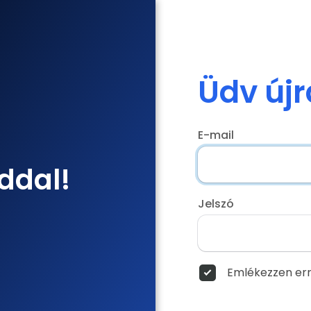
Üdv újr
E-mail
ddal!
Jelszó
Emlékezzen err