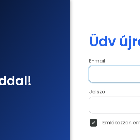
Üdv újr
E-mail
ddal!
Jelszó
Emlékezzen err