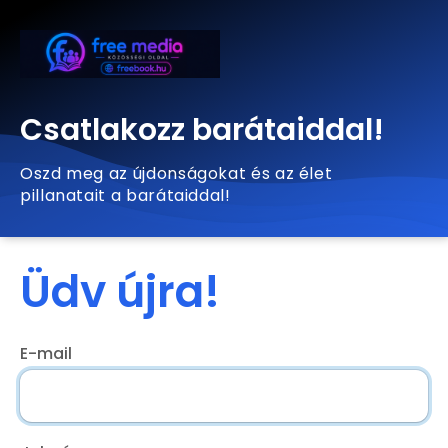
Csatlakozz barátaiddal!
Oszd meg az újdonságokat és az élet
pillanatait a barátaiddal!
Üdv újra!
E-mail