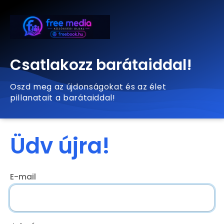
Csatlakozz barátaiddal!
Oszd meg az újdonságokat és az élet
pillanatait a barátaiddal!
Üdv újra!
E-mail