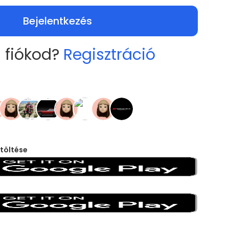
Bejelentkezés
 fiókod?
Regisztráció
töltése