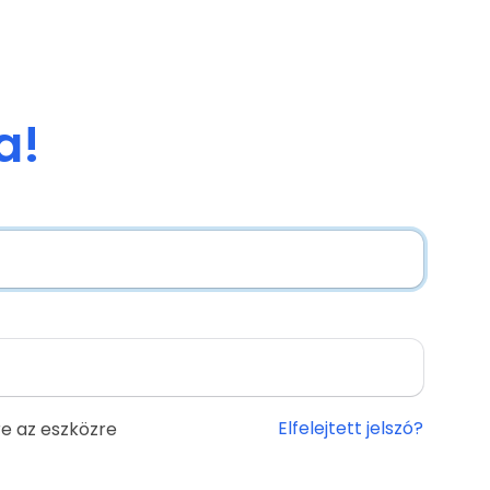
a!
Elfelejtett jelszó?
e az eszközre