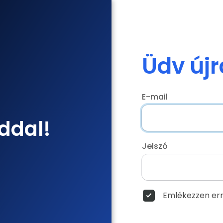
Üdv újr
E-mail
ddal!
Jelszó
Emlékezzen err