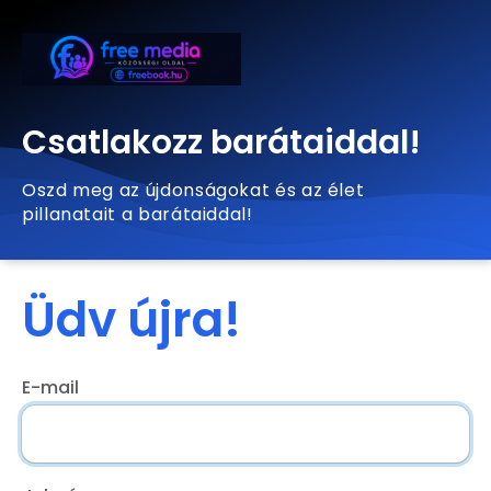
Csatlakozz barátaiddal!
Oszd meg az újdonságokat és az élet
pillanatait a barátaiddal!
Üdv újra!
E-mail