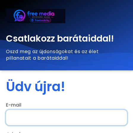
Csatlakozz barátaiddal!
Oszd meg az újdonságokat és az élet
pillanatait a barátaiddal!
Üdv újra!
E-mail