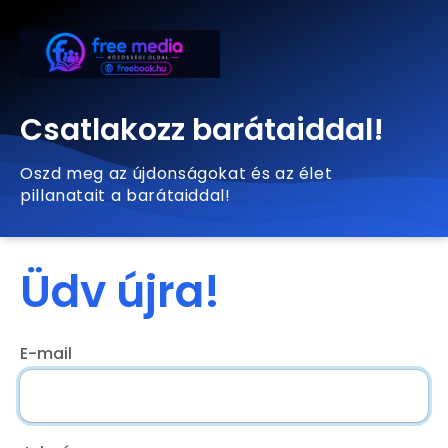
Csatlakozz barátaiddal!
Oszd meg az újdonságokat és az élet
pillanatait a barátaiddal!
Üdv újra!
E-mail