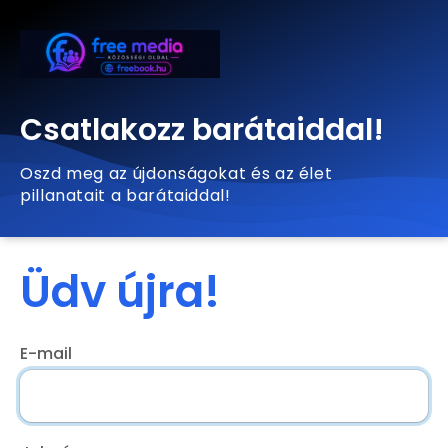
Csatlakozz barátaiddal!
Oszd meg az újdonságokat és az élet
pillanatait a barátaiddal!
Üdv újra!
E-mail